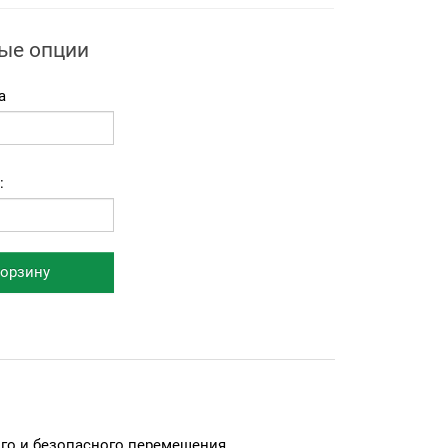
ые опции
а
:
корзину
го и безопасного перемещения.