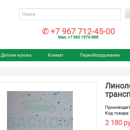
✆ +7 967 712-45-00
Max: +7 960 1970-888
Детали кузова
Климат
Переоборудование
Линол
транс
Производит
Код товара:
2 180 ру