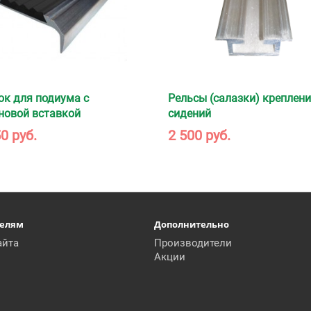
ок для подиума с
Рельсы (салазки) креплен
новой вставкой
сидений
0 руб.
2 500 руб.
телям
Дополнительно
айта
Производители
Акции