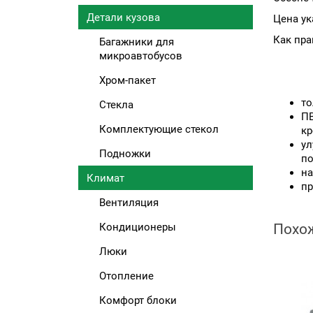
Детали кузова
Цена ук
Как пра
Багажники для
микроавтобусов
Хром-пакет
то
Стекла
ПВ
Комплектующие стекол
кр
ул
Подножки
по
на
Климат
пр
Вентиляция
Кондиционеры
Похо
Люки
Отопление
Комфорт блоки